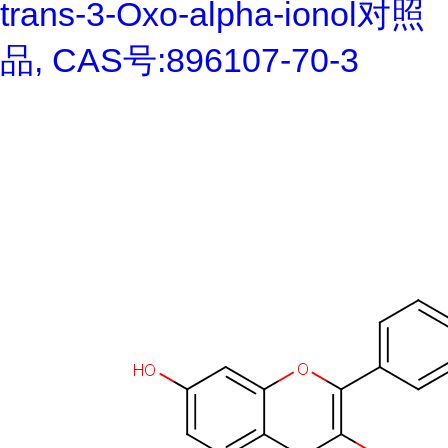
trans-3-Oxo-alpha-ionol对照
品, CAS号:896107-70-3