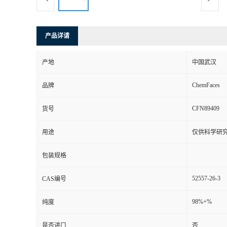
产品详请
产地
中国武汉
ChemFaces
品牌
CFN89409
货号
用途
仅供科学研
包装规格
52557-26-3
CAS编号
98%+%
纯度
是否进口
否