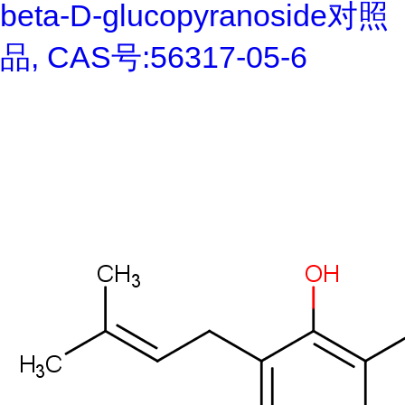
beta-D-glucopyranoside对照
品, CAS号:56317-05-6