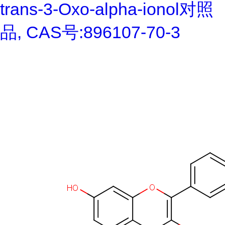
trans-3-Oxo-alpha-ionol对照
品, CAS号:896107-70-3