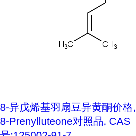
8-异戊烯基羽扇豆异黄酮价格,
8-Prenylluteone对照品, CAS
号:125002-91-7