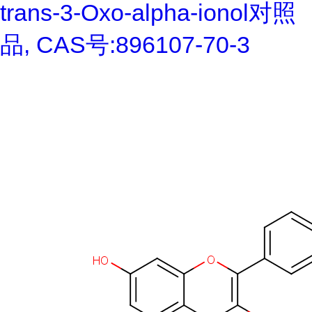
trans-3-Oxo-alpha-ionol对照
品, CAS号:896107-70-3