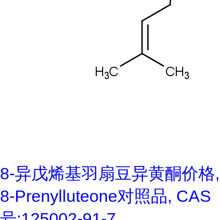
8-异戊烯基羽扇豆异黄酮价格,
8-Prenylluteone对照品, CAS
号:125002-91-7