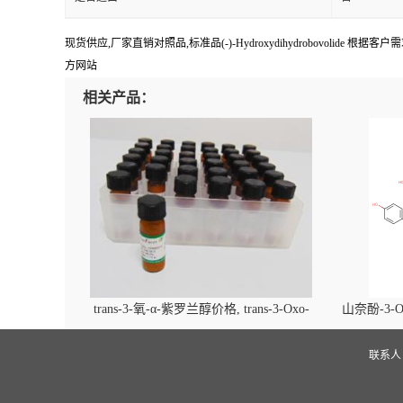
现货供应,厂家直销对照品,标准品(-)-Hydroxydihydrobovolide 根据
方网站
相关产品：
trans-3-氧-α-紫罗兰醇价格, trans-3-Oxo-
山奈酚-3-O
alpha-ionol对照品, CAS号:896107-70-3
beta-D-吡
(2',6'-d
联系
glucopyra