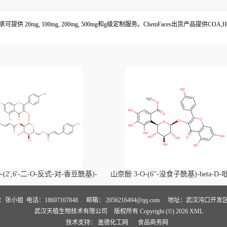
客户需求可提供 20mg, 100mg, 200mg, 500mg和g级定制服务。ChemFaces出货产品
-(2',6'-二-O-反式-对-香豆酰基)-
山奈酚 3-O-(6''-没食子酰基)-beta-D
喃葡萄糖苷价格, Kaempferol-3-O-
萄糖苷价格, Kaempferol 3-O-(6''-gallo
i-O-trans-p-coumaroyl)-beta-D-
beta-D-glucopyranoside对照品, CA
人：张小姐
电话：18607107848
邮箱：
2056216494@qq.com
地址：武汉沌口开发区
武汉天植生物技术有限公司
版权所有 Copyright (©) 2026
XML
noside对照品, CAS号:121651-61-4
号:56317-05-6
技术支持：
盖德化工网
食品商务网