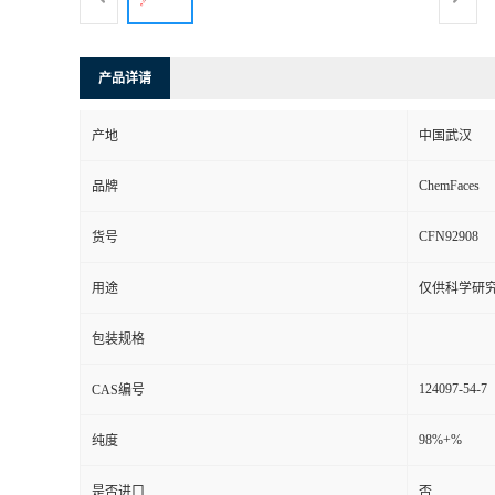
产品详请
产地
中国武汉
ChemFaces
品牌
CFN92908
货号
用途
仅供科学研
包装规格
124097-54-7
CAS编号
98%+%
纯度
是否进口
否