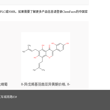
提供COA,HPLC或NMR。如果需要了解更多产品信息请登录ChemFaces的中国官
-吡喃葡
8-异戊烯基羽扇豆异黄酮价格, 8-
yl)-
Prenylluteone对照品, CAS号:125002-91-7
S
车城南路83#