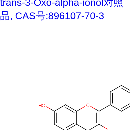
trans-3-Oxo-alpha-ionol对照
品, CAS号:896107-70-3