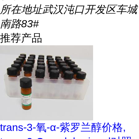
所在地址
武汉沌口开发区车城
南路83#
推荐产品
trans-3-氧-α-紫罗兰醇价格,