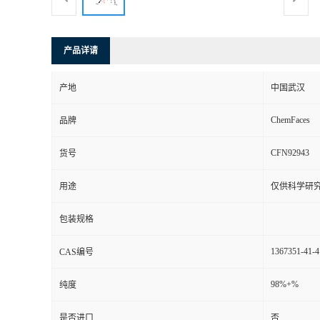
产品详请
产地
中国武汉
ChemFaces
品牌
CFN92943
货号
用途
仅供科学研
包装规格
1367351-41-4
CAS编号
98%+%
纯度
是否进口
否