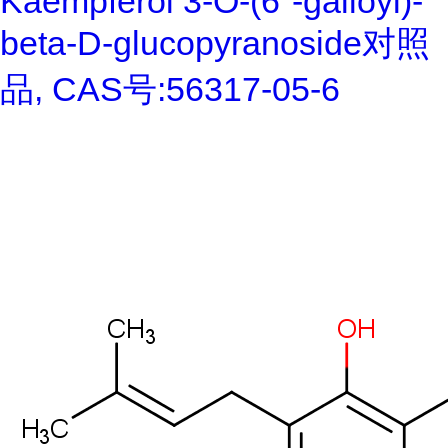
Kaempferol 3-O-(6''-galloyl)-
beta-D-glucopyranoside对照
品, CAS号:56317-05-6