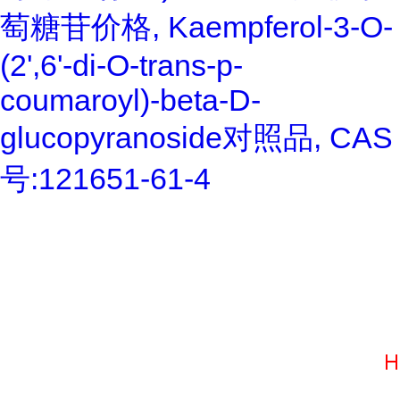
萄糖苷价格, Kaempferol-3-O-
(2',6'-di-O-trans-p-
coumaroyl)-beta-D-
glucopyranoside对照品, CAS
号:121651-61-4