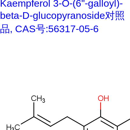
Kaempferol 3-O-(6''-galloyl)-
beta-D-glucopyranoside对照
品, CAS号:56317-05-6