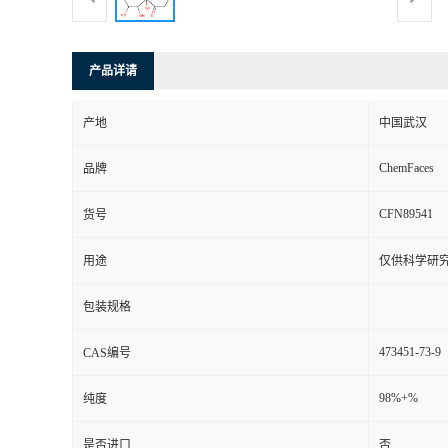
产品详请
产地
中国武汉
ChemFaces
品牌
CFN89541
货号
用途
仅供科学研
包装规格
473451-73-9
CAS编号
98%+%
纯度
是否进口
否