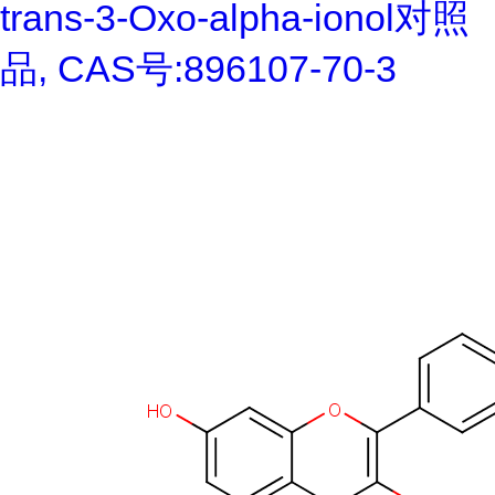
trans-3-Oxo-alpha-ionol对照
品, CAS号:896107-70-3