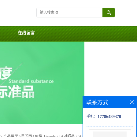
在线留言
联系方式
手机：
17786489370
>
产品展厅
>
灵芝醇A价格, Ganoderiol A对照品, CAS号:106518-61-0