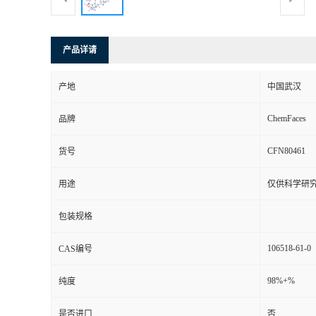
产品详请
产地
中国武汉
ChemFaces
品牌
CFN80461
货号
用途
仅供科学研
包装规格
106518-61-0
CAS编号
98%+%
纯度
是否进口
否