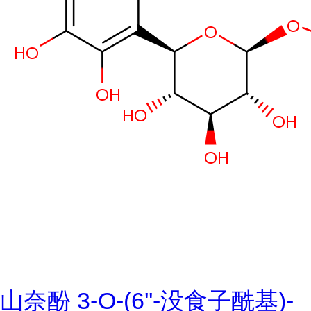
山奈酚 3-O-(6''-没食子酰基)-