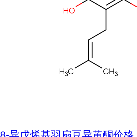
8-异戊烯基羽扇豆异黄酮价格,