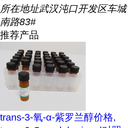
所在地址
武汉沌口开发区车城
南路83#
推荐产品
trans-3-氧-α-紫罗兰醇价格,