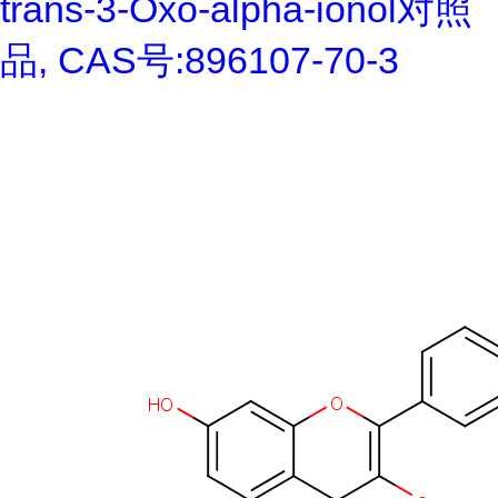
trans-3-Oxo-alpha-ionol对照
品, CAS号:896107-70-3