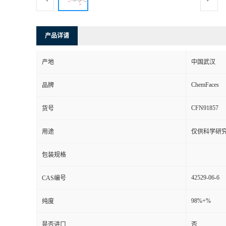
产品详请
产地
中国武汉
ChemFaces
品牌
CFN91857
货号
用途
仅供科学研
包装规格
42529-06-6
CAS编号
98%+%
纯度
是否进口
否