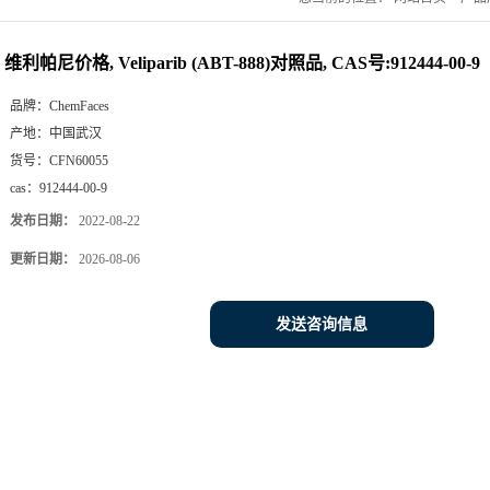
维利帕尼价格, Veliparib (ABT-888)对照品, CAS号:912444-00-9
品牌：
ChemFaces
产地：
中国武汉
货号：
CFN60055
cas：
912444-00-9
发布日期：
2022-08-22
更新日期：
2026-08-06
发送咨询信息