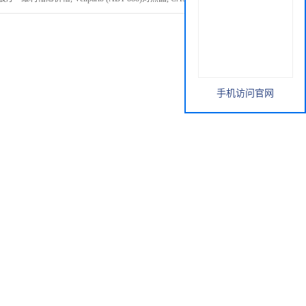
手机访问官网