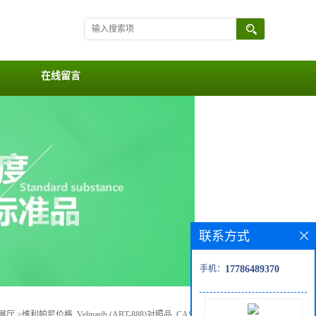
在线留言
联系方式
手机：
17786489370
展厅
>
维利帕尼价格, Veliparib (ABT-888)对照品, CAS号:912444-00-9