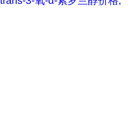
trans-3-氧-α-紫罗兰醇价格,
trans-3-Oxo-alpha-ionol对照
品, CAS号:896107-70-3