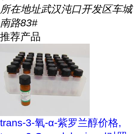
所在地址
武汉沌口开发区车城
南路83#
推荐产品
trans-3-氧-α-紫罗兰醇价格,