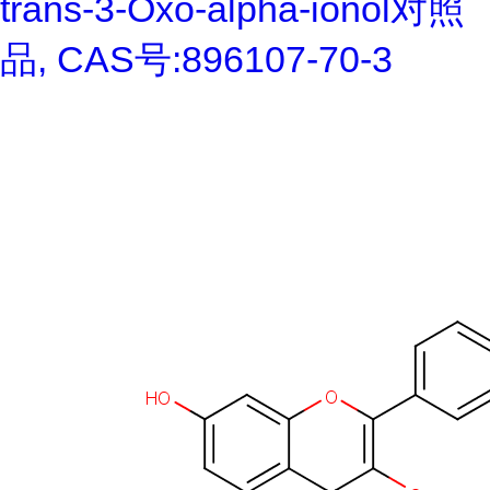
trans-3-Oxo-alpha-ionol对照
品, CAS号:896107-70-3