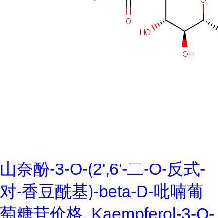
山奈酚-3-O-(2',6'-二-O-反式-
对-香豆酰基)-beta-D-吡喃葡
萄糖苷价格, Kaempferol-3-O-