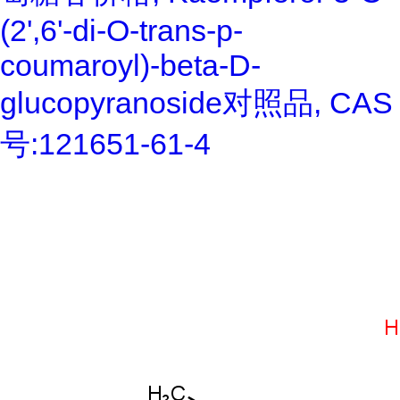
(2',6'-di-O-trans-p-
coumaroyl)-beta-D-
glucopyranoside对照品, CAS
号:121651-61-4