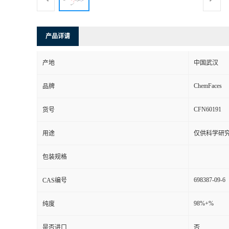
产品详请
产地
中国武汉
ChemFaces
品牌
CFN60191
货号
用途
仅供科学研
包装规格
698387-09-6
CAS编号
98%+%
纯度
是否进口
否