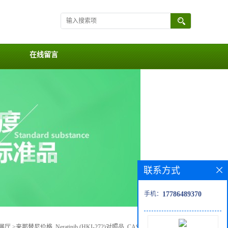
在线留言
联系方式
手机：
17786489370
展厅
>
来那替尼价格, Neratinib (HKI-272)对照品, CAS号:698387-09-6