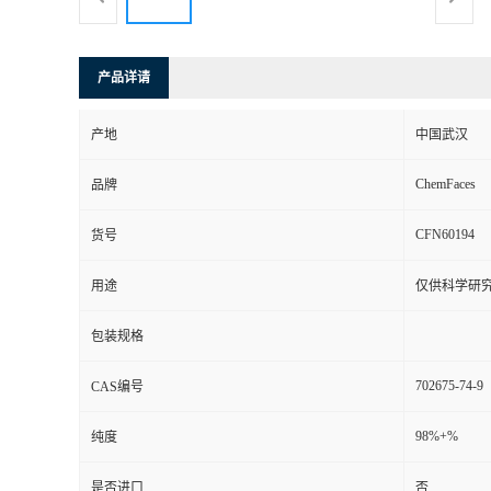
产品详请
产地
中国武汉
ChemFaces
品牌
CFN60194
货号
用途
仅供科学研
包装规格
702675-74-9
CAS编号
98%+%
纯度
是否进口
否