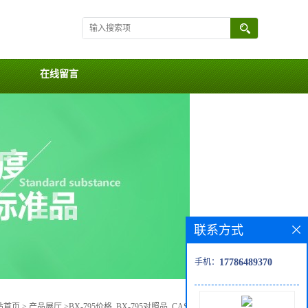
在线留言
联系方式
手机：
17786489370
站首页
>
产品展厅
>
BX-795价格, BX-795对照品, CAS号:702675-74-9