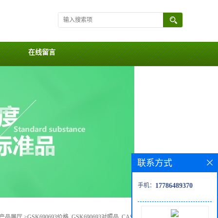
在线留言
联系方式
手机：
17786489370
产品展厅
>
GSK690693价格, GSK690693对照品, CAS号:937174-76-0