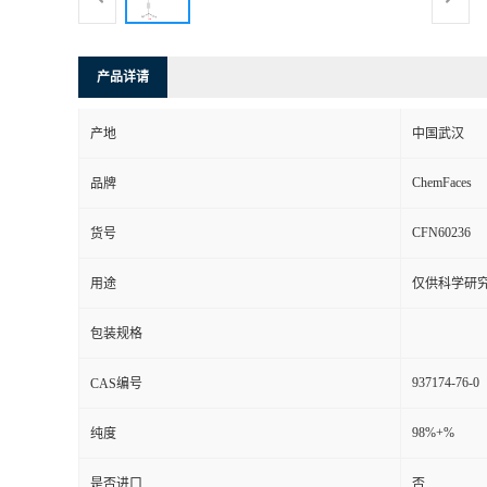
产品详请
产地
中国武汉
ChemFaces
品牌
CFN60236
货号
用途
仅供科学研
包装规格
937174-76-0
CAS编号
98%+%
纯度
是否进口
否