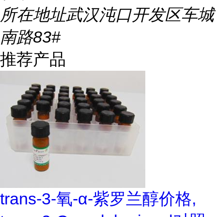
所在地址
武汉沌口开发区车城
南路83#
推荐产品
trans-3-氧-α-紫罗兰醇价格,