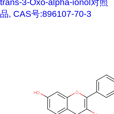
trans-3-Oxo-alpha-ionol对照
品, CAS号:896107-70-3