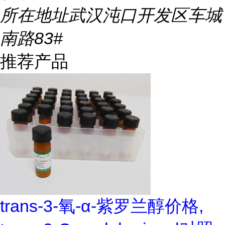
所在地址
武汉沌口开发区车城
南路83#
推荐产品
trans-3-氧-α-紫罗兰醇价格,