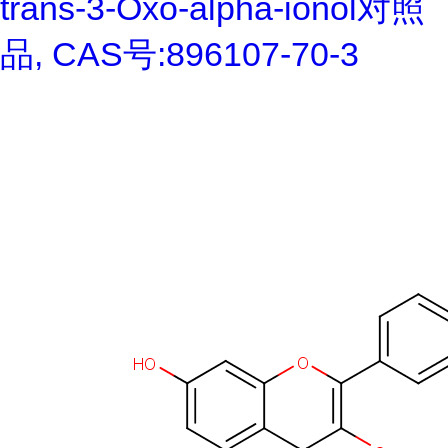
trans-3-Oxo-alpha-ionol对照
品, CAS号:896107-70-3