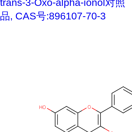
trans-3-Oxo-alpha-ionol对照
品, CAS号:896107-70-3