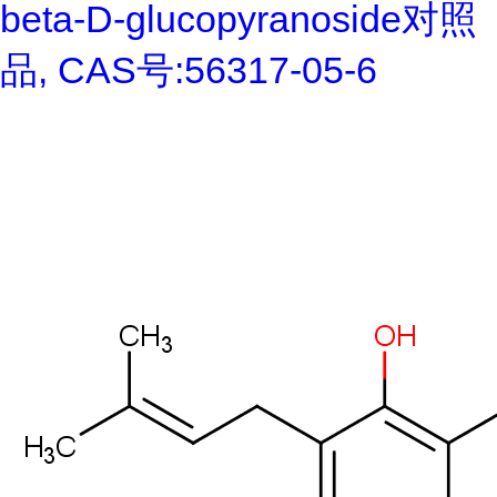
beta-D-glucopyranoside对照
品, CAS号:56317-05-6