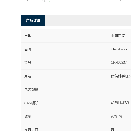
产品详请
产地
中国武汉
ChemFaces
品牌
CFN60337
货号
用途
仅供科学研
包装规格
405911-17-3
CAS编号
98%+%
纯度
是否进口
否