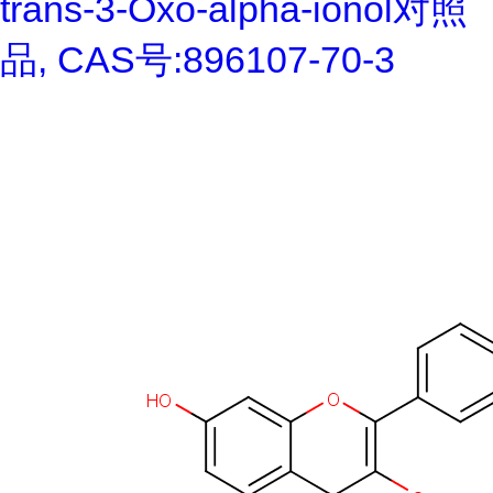
trans-3-Oxo-alpha-ionol对照
品, CAS号:896107-70-3