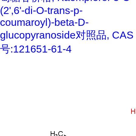
(2',6'-di-O-trans-p-
coumaroyl)-beta-D-
glucopyranoside对照品, CAS
号:121651-61-4