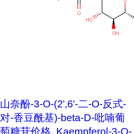
山奈酚-3-O-(2',6'-二-O-反式-
对-香豆酰基)-beta-D-吡喃葡
萄糖苷价格, Kaempferol-3-O-