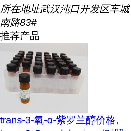
所在地址
武汉沌口开发区车城
南路83#
推荐产品
trans-3-氧-α-紫罗兰醇价格,