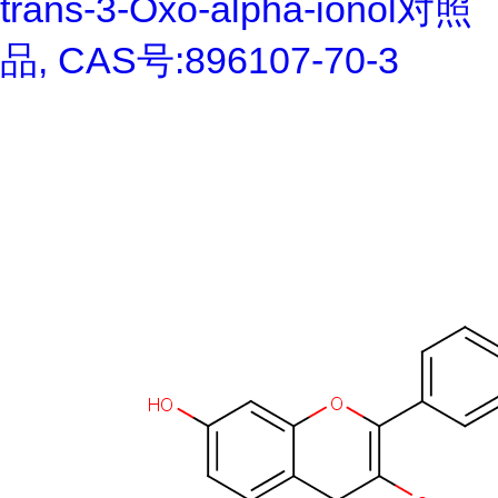
trans-3-Oxo-alpha-ionol对照
品, CAS号:896107-70-3