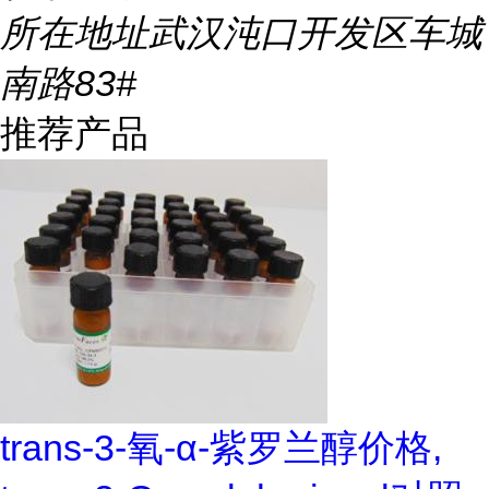
所在地址
武汉沌口开发区车城
南路83#
推荐产品
trans-3-氧-α-紫罗兰醇价格,