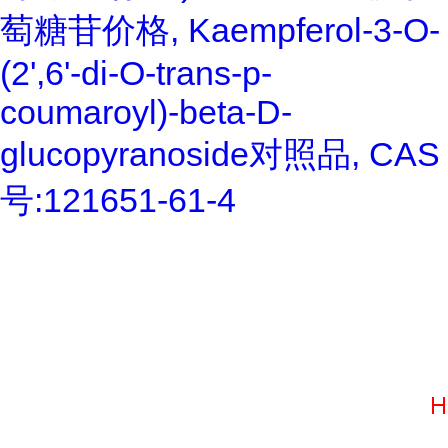
萄糖苷价格, Kaempferol-3-O-
(2',6'-di-O-trans-p-
coumaroyl)-beta-D-
glucopyranoside对照品, CAS
号:121651-61-4