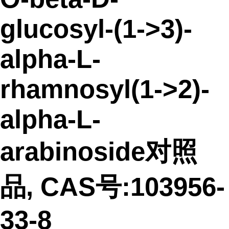
glucosyl-(1->3)-
alpha-L-
rhamnosyl(1->2)-
alpha-L-
arabinoside对照
品, CAS号:103956-
33-8