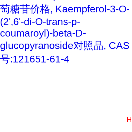
萄糖苷价格, Kaempferol-3-O-
(2',6'-di-O-trans-p-
coumaroyl)-beta-D-
glucopyranoside对照品, CAS
号:121651-61-4