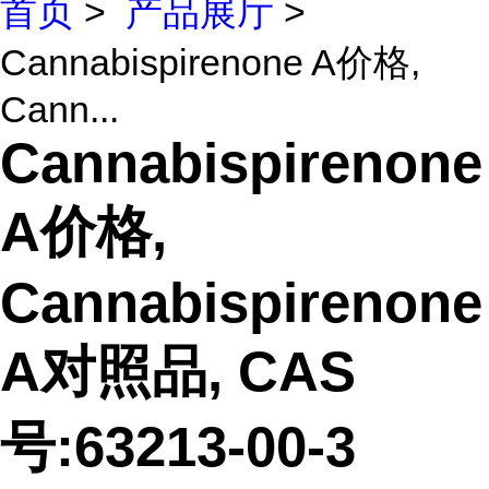
首页
>
产品展厅
>
Cannabispirenone A价格,
Cann...
Cannabispirenone
A价格,
Cannabispirenone
A对照品, CAS
号:63213-00-3