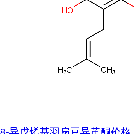
8-异戊烯基羽扇豆异黄酮价格,