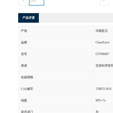
产品详请
产地
中国武汉
ChemFaces
品牌
CFN96867
货号
用途
仅供科学研
包装规格
159853-36-8
CAS编号
98%+%
纯度
是否进口
否