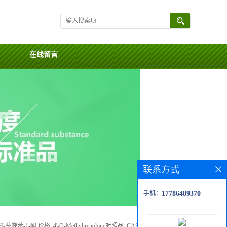
在线留言
联系方式
手机：
17786489370
萘嵌苯-1-酮 价格, 4'-O-Methylirenolone对照品, CAS号:159853-36-8