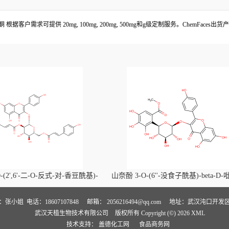
酮 根据客户需求可提供 20mg, 100mg, 200mg, 500mg和g级定制服务。ChemF
-(2',6'-二-O-反式-对-香豆酰基)-
山奈酚 3-O-(6''-没食子酰基)-beta-D
喃葡萄糖苷价格, Kaempferol-3-O-
萄糖苷价格, Kaempferol 3-O-(6''-gallo
i-O-trans-p-coumaroyl)-beta-D-
beta-D-glucopyranoside对照品, CA
人：张小姐
电话：18607107848
邮箱：
2056216494@qq.com
地址：武汉沌口开发区
武汉天植生物技术有限公司
版权所有 Copyright (©) 2026
XML
noside对照品, CAS号:121651-61-4
号:56317-05-6
技术支持：
盖德化工网
食品商务网