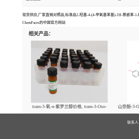
现货供应,厂家直销对照品,标准品2-羟基-4-(4-甲氧基苯基)-1H-萘嵌苯-1-
ChemFaces的中国官方网站
相关产品：
trans-3-氧-α-紫罗兰醇价格, trans-3-Oxo-
山奈酚-3-O
alpha-ionol对照品, CAS号:896107-70-3
beta-D-吡
(2',6'-d
联系
glucopyra