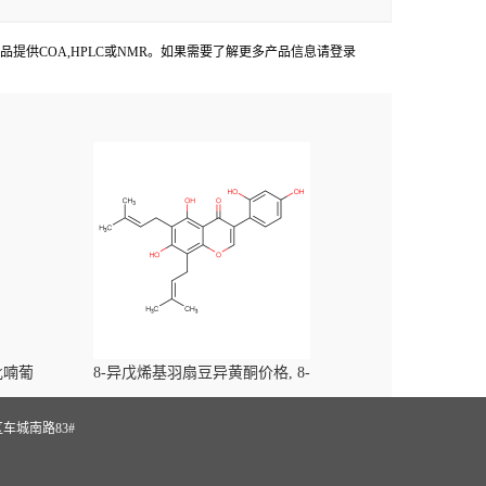
aces出货产品提供COA,HPLC或NMR。如果需要了解更多产品信息请登录
-吡喃葡
8-异戊烯基羽扇豆异黄酮价格, 8-
yl)-
Prenylluteone对照品, CAS号:125002-91-7
S
车城南路83#