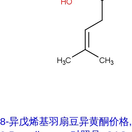
8-异戊烯基羽扇豆异黄酮价格,