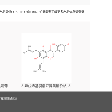
Faces出货产品提供COA,HPLC或NMR。如果需要了解更多产品信息请登录
-吡喃葡
8-异戊烯基羽扇豆异黄酮价格, 8-
yl)-
Prenylluteone对照品, CAS号:125002-91-7
S
车城南路83#