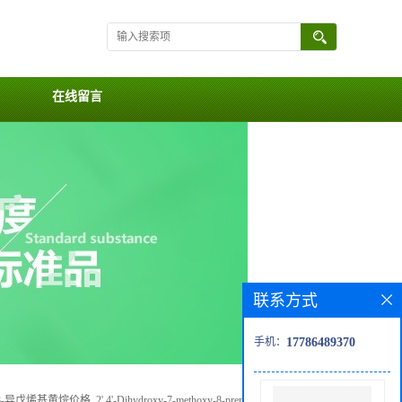
在线留言
联系方式
手机：
17786489370
-异戊烯基黄烷价格, 2',4'-Dihydroxy-7-methoxy-8-prenylflavan对照品,