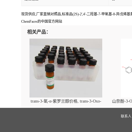
现货供应,厂家直销对照品,标准品(2S)-2',4'-二羟基-7-甲氧基-8-异戊烯
ChemFaces的中国官方网站
相关产品：
trans-3-氧-α-紫罗兰醇价格, trans-3-Oxo-
山奈酚-3-O
alpha-ionol对照品, CAS号:896107-70-3
beta-D-吡
(2',6'-d
联系
glucopyra