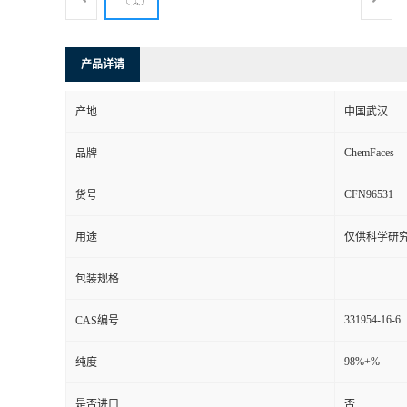
产品详请
产地
中国武汉
ChemFaces
品牌
CFN96531
货号
用途
仅供科学研
包装规格
331954-16-6
CAS编号
98%+%
纯度
是否进口
否