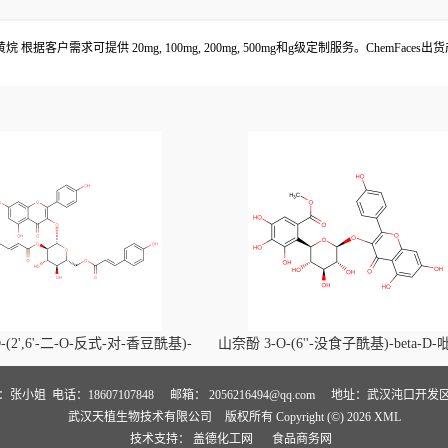
基黄烷 根据客户需求可提供 20mg, 100mg, 200mg, 500mg和g级定制服务。Chem
-(2',6'-二-O-反式-对-香豆酰基)-
山奈酚 3-O-(6''-没食子酰基)-beta-D
喃葡萄糖苷价格, Kaempferol-3-O-
萄糖苷价格, Kaempferol 3-O-(6''-gallo
i-O-trans-p-coumaroyl)-beta-D-
beta-D-glucopyranoside对照品, CA
人：张小姐
电话：18607107848
邮箱：
2056216494@qq.com
地址：武汉沌口开发区
武汉天植生物技术有限公司
版权所有 Copyright (©) 2026
XML
noside对照品, CAS号:121651-61-4
号:56317-05-6
技术支持：
盖德化工网
食品商务网