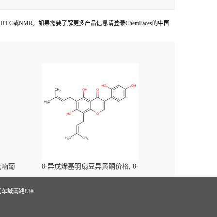
OA,HPLC或NMR。如果需要了解更多产品信息请登录ChemFaces的中国
-吡喃葡
8-异戊烯基羽扇豆异黄酮价格, 8-
yl)-
Prenylluteone对照品, CAS号:125002-91-7
S
车城南路83#