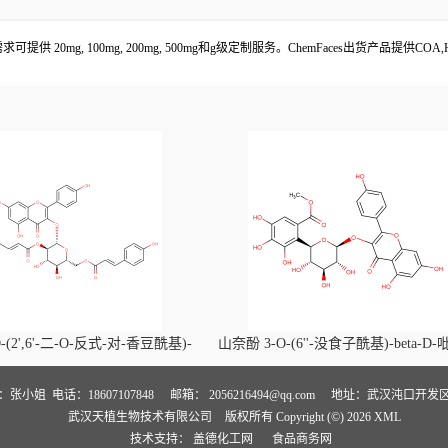
 20mg, 100mg, 200mg, 500mg和g级定制服务。ChemFaces出货产品提供C
-(2',6'-二-O-反式-对-香豆酰基)-
山奈酚 3-O-(6''-没食子酰基)-beta-D
喃葡萄糖苷价格, Kaempferol-3-O-
萄糖苷价格, Kaempferol 3-O-(6''-gallo
i-O-trans-p-coumaroyl)-beta-D-
beta-D-glucopyranoside对照品, CA
人：张小姐
电话：18607107848
邮箱：
2056216494@qq.com
地址：武汉沌口开发区
武汉天植生物技术有限公司
版权所有 Copyright (©) 2026
XML
noside对照品, CAS号:121651-61-4
号:56317-05-6
技术支持：
盖德化工网
食品商务网