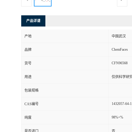
产品详请
产地
中国武汉
ChemFaces
品牌
CFN96568
货号
用途
仅供科学研
包装规格
1432057-64-1
CAS编号
98%+%
纯度
是否进口
否