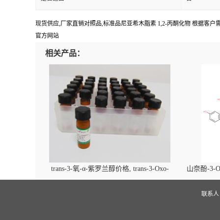
现货供应,厂家直销对照品,标准品尼亚希木脂素 1,2-丙酮化物 根据客户需求可提供
官方网站
相关产品：
trans-3-氧-α-紫罗兰醇价格, trans-3-Oxo-
山奈酚-3-O
alpha-ionol对照品, CAS号:896107-70-3
beta-D-吡
(2',6'-d
联系
glucopyra