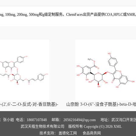
0mg, 200mg, 500mg和g级定制服务。ChemFaces出货产品提供COA,HPLC或N
-(2',6'-二-O-反式-对-香豆酰基)-
山奈酚 3-O-(6''-没食子酰基)-beta-D
喃葡萄糖苷价格, Kaempferol-3-O-
萄糖苷价格, Kaempferol 3-O-(6''-gallo
i-O-trans-p-coumaroyl)-beta-D-
beta-D-glucopyranoside对照品, CA
人：张小姐
电话：18607107848
邮箱：
2056216494@qq.com
地址：武汉沌口开发区
武汉天植生物技术有限公司
版权所有 Copyright (©) 2026
XML
noside对照品, CAS号:121651-61-4
号:56317-05-6
技术支持：
盖德化工网
食品商务网