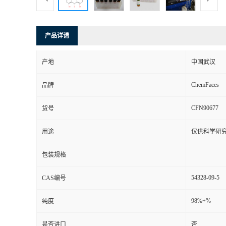
产品详请
产地
中国武汉
ChemFaces
品牌
CFN90677
货号
用途
仅供科学研
包装规格
54328-09-5
CAS编号
98%+%
纯度
是否进口
否