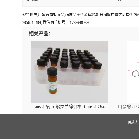
现货供应,厂家直销对照品,标准品原伪金丝桃素 根据客户需求可提供 20mg, 10
2056216494, 微信同手机号， 17786489370.
相关产品：
trans-3-氧-α-紫罗兰醇价格, trans-3-Oxo-
山奈酚-3-O
alpha-ionol对照品, CAS号:896107-70-3
beta-D-吡
(2',6'-d
联系
glucopyra