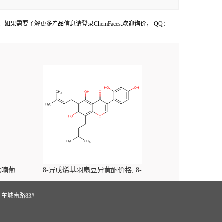
MR。如果需要了解更多产品信息请登录ChemFaces
.欢迎询价， QQ：
-吡喃葡
8-异戊烯基羽扇豆异黄酮价格, 8-
yl)-
Prenylluteone对照品, CAS号:125002-91-7
S
车城南路83#