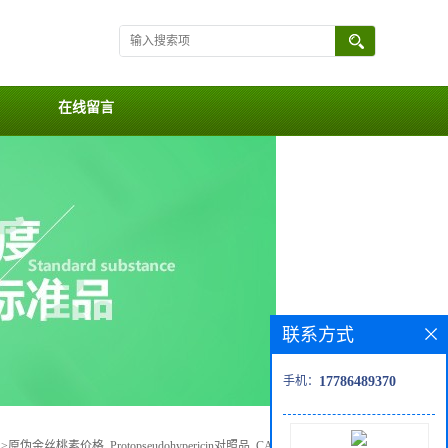
在线留言
联系方式
手机：
17786489370
>
原伪金丝桃素价格, Protopseudohypericin对照品, CAS号:54328-09-5