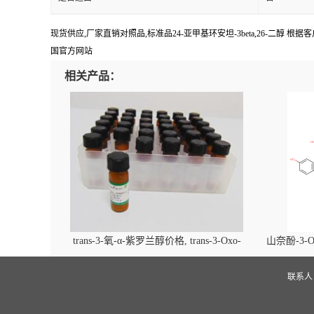
现货供应,厂家直销对照品,标准品24-亚甲基环安坦-3beta,26-二醇 根据客户需
国官方网站
相关产品：
trans-3-氧-α-紫罗兰醇价格, trans-3-Oxo-
山奈酚-3-O
alpha-ionol对照品, CAS号:896107-70-3
beta-D-吡
(2',6'-d
联系
glucopyra