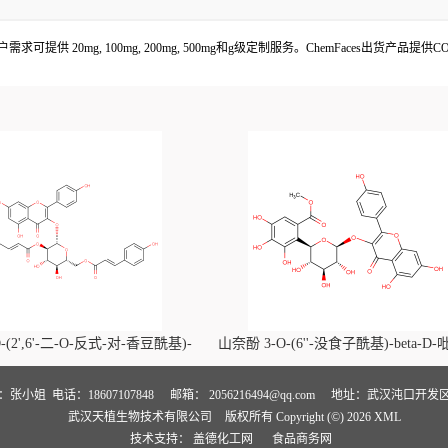
求可提供 20mg, 100mg, 200mg, 500mg和g级定制服务。ChemFaces出货产品
-(2',6'-二-O-反式-对-香豆酰基)-
山奈酚 3-O-(6''-没食子酰基)-beta-D
喃葡萄糖苷价格, Kaempferol-3-O-
萄糖苷价格, Kaempferol 3-O-(6''-gallo
i-O-trans-p-coumaroyl)-beta-D-
beta-D-glucopyranoside对照品, CA
人：张小姐
电话：18607107848
邮箱：
2056216494@qq.com
地址：武汉沌口开发区
武汉天植生物技术有限公司
版权所有 Copyright (©) 2026
XML
noside对照品, CAS号:121651-61-4
号:56317-05-6
技术支持：
盖德化工网
食品商务网