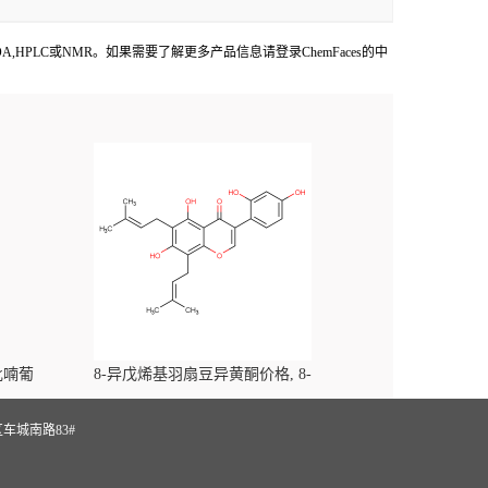
提供COA,HPLC或NMR。如果需要了解更多产品信息请登录ChemFaces的中
-吡喃葡
8-异戊烯基羽扇豆异黄酮价格, 8-
yl)-
Prenylluteone对照品, CAS号:125002-91-7
S
车城南路83#