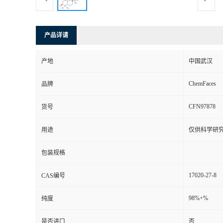
产品详请
产地
中国武汉
ChemFaces
品牌
CFN97878
货号
用途
仅供科学研
包装规格
17020-27-8
CAS编号
98%+%
纯度
是否进口
否