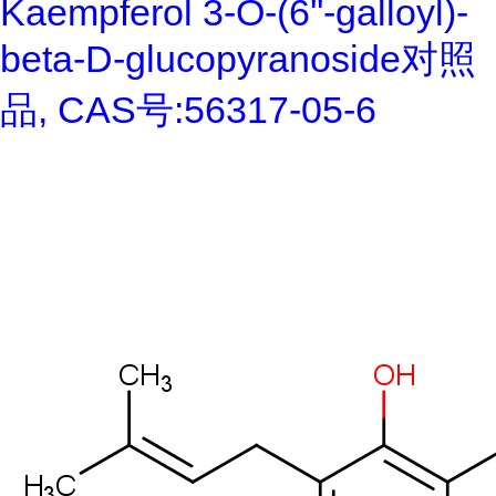
Kaempferol 3-O-(6''-galloyl)-
beta-D-glucopyranoside对照
品, CAS号:56317-05-6