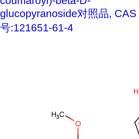
coumaroyl)-beta-D-
glucopyranoside对照品, CAS
号:121651-61-4