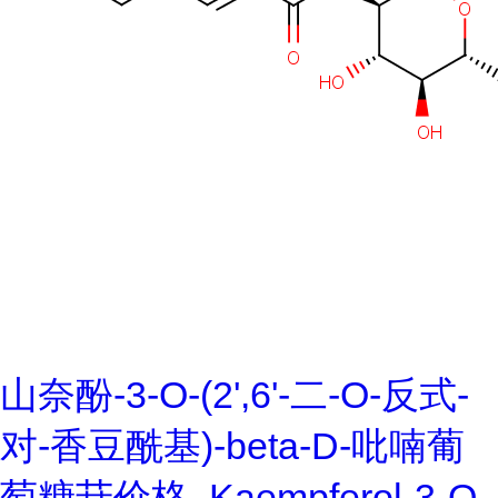
山奈酚-3-O-(2',6'-二-O-反式-
对-香豆酰基)-beta-D-吡喃葡
萄糖苷价格, Kaempferol-3-O-