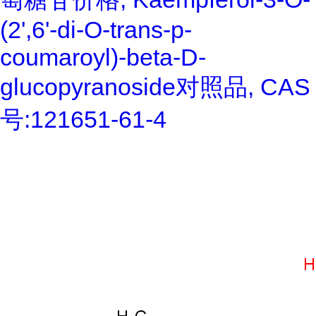
(2',6'-di-O-trans-p-
coumaroyl)-beta-D-
glucopyranoside对照品, CAS
号:121651-61-4