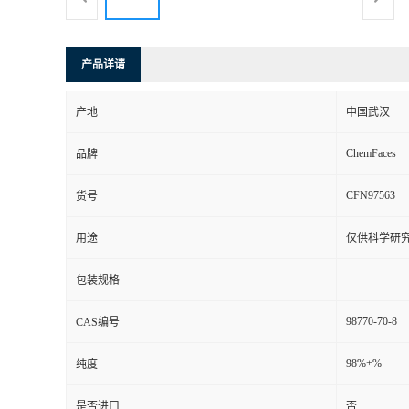
产品详请
产地
中国武汉
ChemFaces
品牌
CFN97563
货号
用途
仅供科学研
包装规格
98770-70-8
CAS编号
98%+%
纯度
是否进口
否