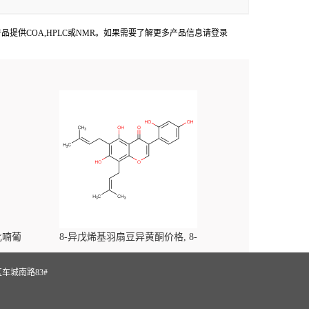
ces出货产品提供COA,HPLC或NMR。如果需要了解更多产品信息请登录
-吡喃葡
8-异戊烯基羽扇豆异黄酮价格, 8-
yl)-
Prenylluteone对照品, CAS号:125002-91-7
S
车城南路83#