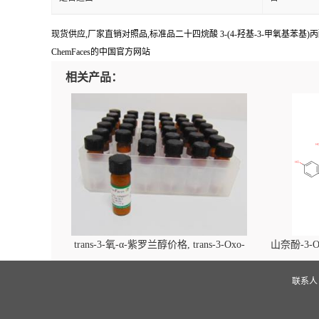
现货供应,厂家直销对照品,标准品二十四烷酸 3-(4-羟基-3-甲氧基苯基)丙酯 
ChemFaces的中国官方网站
相关产品：
trans-3-氧-α-紫罗兰醇价格, trans-3-Oxo-
山奈酚-3-O
alpha-ionol对照品, CAS号:896107-70-3
beta-D-吡
(2',6'-d
联系
glucopyra