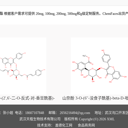
根据客户需求可提供 20mg, 100mg, 200mg, 500mg和g级定制服务。ChemFa
-(2',6'-二-O-反式-对-香豆酰基)-
山奈酚 3-O-(6''-没食子酰基)-beta-D
喃葡萄糖苷价格, Kaempferol-3-O-
萄糖苷价格, Kaempferol 3-O-(6''-gallo
i-O-trans-p-coumaroyl)-beta-D-
beta-D-glucopyranoside对照品, CA
人：张小姐
电话：18607107848
邮箱：
2056216494@qq.com
地址：武汉沌口开发区
武汉天植生物技术有限公司
版权所有 Copyright (©) 2026
XML
noside对照品, CAS号:121651-61-4
号:56317-05-6
技术支持：
盖德化工网
食品商务网