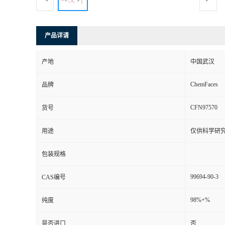
产品详请
产地
中国武汉
ChemFaces
品牌
CFN97570
货号
用途
仅供科学研
包装规格
99694-90-3
CAS编号
98%+%
纯度
是否进口
否