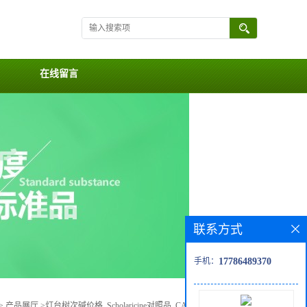
在线留言
联系方式
手机：
17786489370
>
产品展厅
>
灯台树次碱价格, Scholaricine对照品, CAS号:99694-90-3