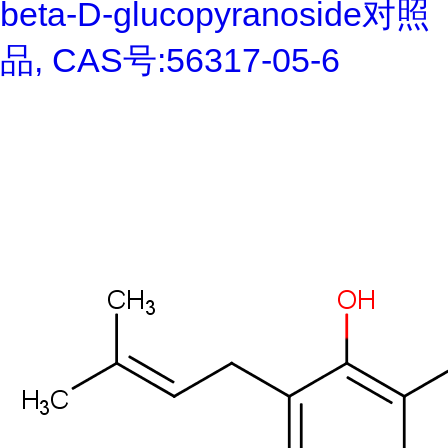
beta-D-glucopyranoside对照
品, CAS号:56317-05-6